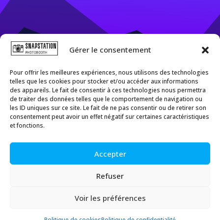
Gérer le consentement
Pour offrir les meilleures expériences, nous utilisons des technologies
telles que les cookies pour stocker et/ou accéder aux informations
des appareils. Le fait de consentir à ces technologies nous permettra
de traiter des données telles que le comportement de navigation ou
Suivre
Suivre
les ID uniques sur ce site. Le fait de ne pas consentir ou de retirer son
consentement peut avoir un effet négatif sur certaines caractéristiques
et fonctions.
© Copyright
2024
| SnapStation | Tous droits
réservés | Une création de
Technofix
Accepter
SnapStation | SnapStation Belgique | Location de Photobooth
| Borne photo | Photobooth | Borne selfie | Booth 360 |
Photomaton | Box photo | Box selfie | Selfie | Photo |
Refuser
Location de borne photo | Louer borne photo | Location
photobooth | Louer photobooth | Louer box photo Belgique
| Louer borne photo Belgique | Louer photobooth Belgique |
Borne photo Belgique | Photomaton Belgique | Photobooth
Voir les préférences
Belgique | Borne Selfie Belgique | Box photo Belgique |
Photo 360 Belgique | Louer box photo Mons | Louer borne
photo Mons | Louer photobooth Mons | Borne photo Mons |
Photomaton Mons | Photobooth Mons | Borne Selfie Mons |
Politique de cookies
Politique de confidentialité