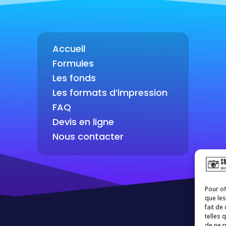
Accueil
Formules
Les fonds
Les formats d’impression
FAQ
Devis en ligne
Nous contacter
Pour of
que les
fait de
telles 
de ne p